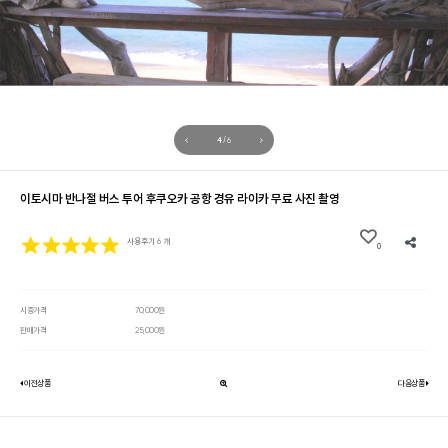
5
/
6
이토시마 반나절 버스 투어 후쿠오카 공항 경유 라이카 무료 사진 촬영
사용후기 6 개
0
시중가격
70,000원
판매가격
25,000원
이전상품
다음상품