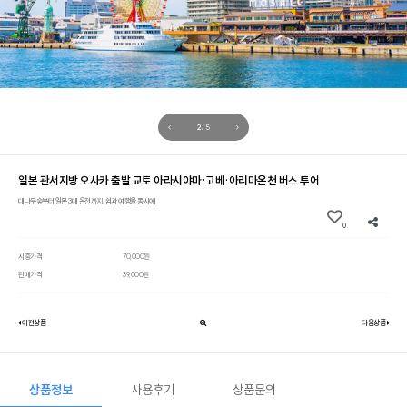
3
/
5
일본 관서지방 오사카 출발 교토 아라시야마·고베·아리마온천 버스 투어
대나무숲부터 일본 3대 온천까지, 쉼과 여행을 동시에
0
시중가격
70,000원
판매가격
39,000원
이전상품
다음상품
상품정보
사용후기
상품문의